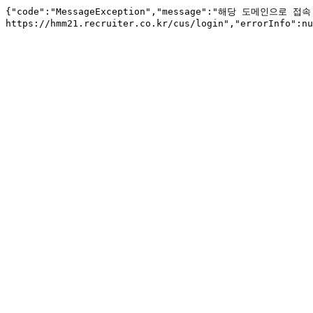
{"code":"MessageException","message":"해당 도메인으로 접
https://hmm21.recruiter.co.kr/cus/login","errorInfo":nu